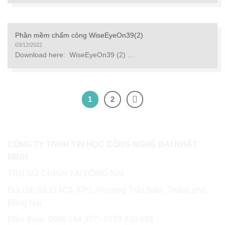
Phần mềm chấm công WiseEyeOn39(2)
03/12/2022
Download here: WiseEyeOn39 (2) ...
1
2
CÔNG TY TNHH TIN HỌC CÔNG NGHỆ ĐẠI NHẬT
MINH
TRỤ SỞ CHÍNH TẠI ĐỒNG NAI
Địa chỉ: Số 214C4, KP1, Phường Trấn Biên, Thành phố
Đồng Nai
Điện thoại: 0966 144 977 - 0779 838 638