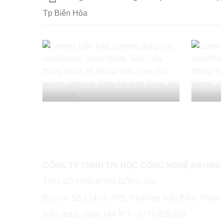
Tp Biên Hòa
CÔNG TY TNHH TIN HỌC CÔNG NGHỆ ĐẠI NH
TRỤ SỞ CHÍNH TẠI ĐỒNG NAI
Địa chỉ: Số 214C4, KP1, Phường Trấn Biên, Thàn
Điện thoại: 0966 144 977 - 0779 838 638