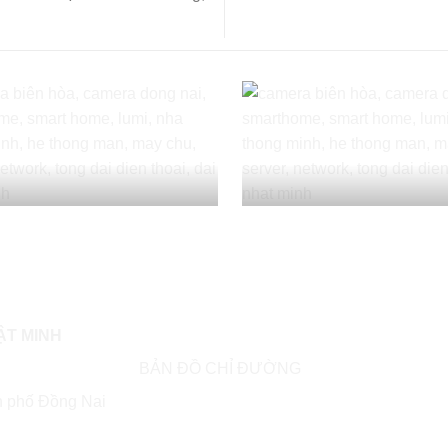
ẬT MINH
BẢN ĐỒ CHỈ ĐƯỜNG
h phố Đồng Nai