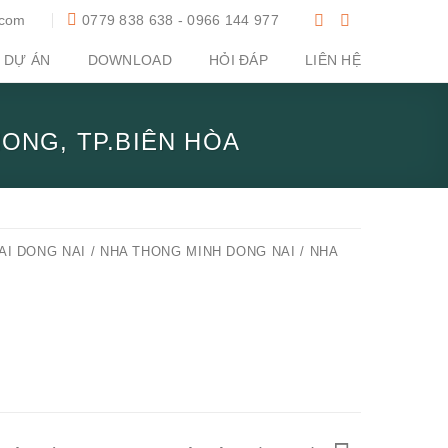
.com
0779 838 638 - 0966 144 977
DỰ ÁN
DOWNLOAD
HỎI ĐÁP
LIÊN HỆ
ONG, TP.BIÊN HÒA
AI DONG NAI / NHA THONG MINH DONG NAI / NHA