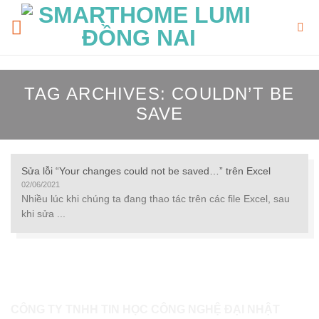
Skip
to
content
TAG ARCHIVES:
COULDN’T BE
SAVE
Sửa lỗi “Your changes could not be saved…” trên Excel
02/06/2021
Nhiều lúc khi chúng ta đang thao tác trên các file Excel, sau
khi sửa ...
CÔNG TY TNHH TIN HỌC CÔNG NGHỆ ĐẠI NHẬT