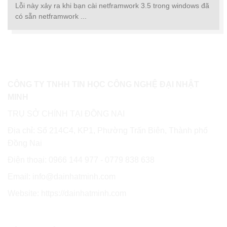
Lỗi này xảy ra khi bạn cài netframwork 3.5 trong windows đã
có sẵn netframwork ...
CÔNG TY TNHH TIN HỌC CÔNG NGHỆ ĐẠI NHẬT
MINH
TRỤ SỞ CHÍNH TẠI ĐỒNG NAI
Địa chỉ: Số 214C4, KP1, Phường Trấn Biên, Thành phố
Đồng Nai
Điện thoại: 0966 144 977 - 0779 838 638
Email: info@dainhatminh.com
Website: https://dainhatminh.com