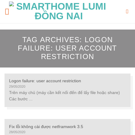
Skip
to
content
TAG ARCHIVES:
LOGON
FAILURE: USER ACCOUNT
RESTRICTION
Logon failure: user account restriction
29/05/2020
Trên máy chủ (máy cần kết nối đến để lấy file hoặc share)
Các bước ...
Fix lỗi không cài được netframwork 3.5
28/05/2020