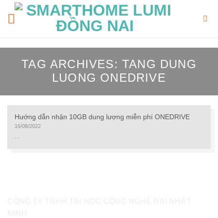
Skip
to
content
TAG ARCHIVES:
TANG DUNG
LUONG ONEDRIVE
Hướng dẫn nhận 10GB dung lượng miễn phí ONEDRIVE
16/08/2022
...
CÔNG TY TNHH TIN HỌC CÔNG NGHỆ ĐẠI NHẬT
MINH