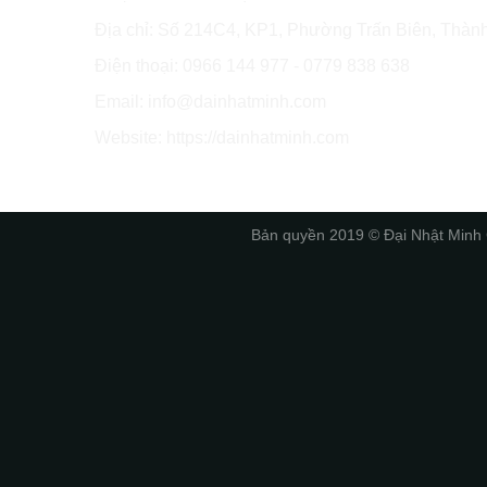
Địa chỉ: Số 214C4, KP1, Phường Trấn Biên, Thàn
Điện thoại: 0966 144 977 - 0779 838 638
Email: info@dainhatminh.com
Website: https://dainhatminh.com
Bản quyền 2019 © Đại Nhật 