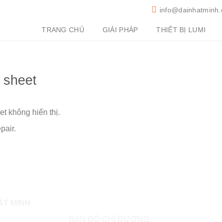
info@dainhatminh
TRANG CHỦ
GIẢI PHÁP
THIẾT BỊ LUMI
n sheet
et không hiển thị.
pair.
ẬT MINH
BẢN ĐỒ CHỈ ĐƯỜNG