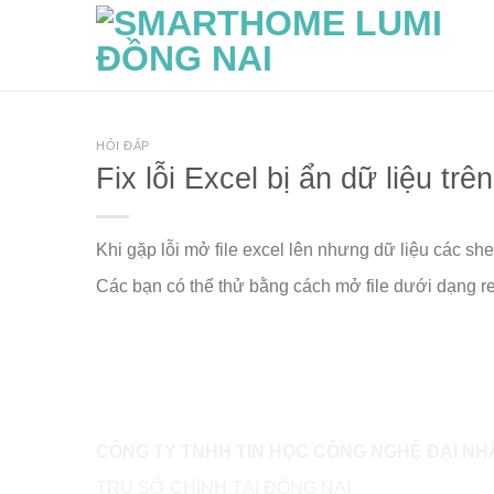
Skip
to
content
HỎI ĐÁP
Fix lỗi Excel bị ẩn dữ liệu trê
Khi gặp lỗi mở file excel lên nhưng dữ liệu các she
Các bạn có thể thử bằng cách mở file dưới dạng re
CÔNG TY TNHH TIN HỌC CÔNG NGHỆ ĐẠI NH
TRỤ SỞ CHÍNH TẠI ĐỒNG NAI