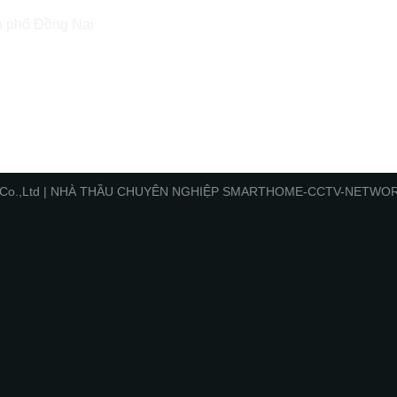
h phố Đồng Nai
Minh Co.,Ltd | NHÀ THẦU CHUYÊN NGHIỆP SMARTHOME-CCTV-NET