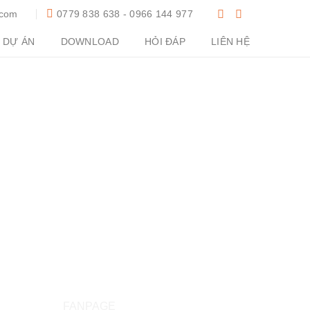
.com
0779 838 638 - 0966 144 977
DỰ ÁN
DOWNLOAD
HỎI ĐÁP
LIÊN HỆ
FANPAGE