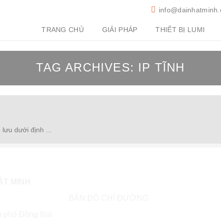
info@dainhatminh
TRANG CHỦ
GIẢI PHÁP
THIẾT BỊ LUMI
TAG ARCHIVES:
IP TĨNH
lưu dưới định ...
ẬT MINH
BẢN ĐỒ CHỈ ĐƯỜNG
h phố Đồng Nai