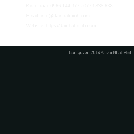
Điện thoại: 0966 144 977 - 0779 838 638
Email: info@dainhatminh.com
Website: https://dainhatminh.com
Bản quyền 2019 © Đại Nhật 