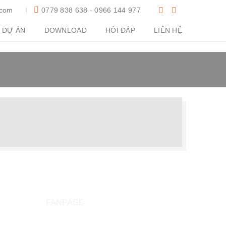
.com
0779 838 638 - 0966 144 977
DỰ ÁN
DOWNLOAD
HỎI ĐÁP
LIÊN HỆ
FANPAGE