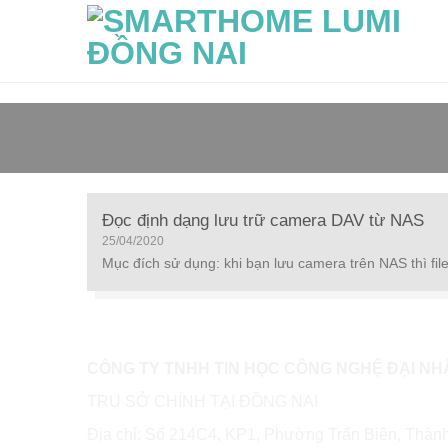
Skip
to
content
Đọc định dạng lưu trữ camera DAV từ NAS
25/04/2020
Mục đích sử dụng: khi bạn lưu camera trên NAS thì file 
CÔNG TY TNHH TIN HỌC CÔNG NGHỆ ĐẠI NH
TRỤ SỞ CHÍNH TẠI ĐỒNG NAI
Địa chỉ: Số 214C4, KP1, Phường Trấn Biên, Thàn