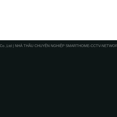
Minh Co.,Ltd | NHÀ THẦU CHUYÊN NGHIỆP SMARTHOME-CCTV-NET