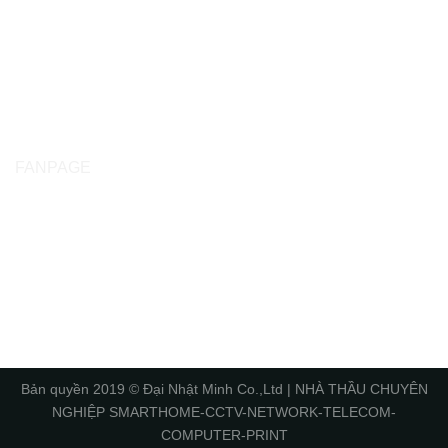
FANPAGE
Bản quyền 2019 © Đại Nhật Minh Co.,Ltd | NHÀ THẦU CHUYÊN
NGHIỆP SMARTHOME-CCTV-NETWORK-TELECOM-
COMPUTER-PRINT