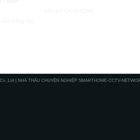
ẬT MINH
BẢN ĐỒ CHỈ ĐƯỜNG
h phố Đồng Nai
Minh Co.,Ltd | NHÀ THẦU CHUYÊN NGHIỆP SMARTHOME-CCTV-NET