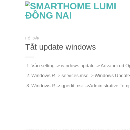
Skip
to
content
HỎI ĐÁP
Tắt update windows
Vào setting -> windows update -> Advandced Op
Windows R -> services.msc -> Windows Update 
Windows R -> gpedit.msc ->Administrative Tem