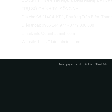
CÔNG TY TNHH TIN HỌC CÔNG NGHỆ ĐẠI NH
TRỤ SỞ CHÍNH TẠI ĐỒNG NAI
Địa chỉ: Số 214C4, KP1, Phường Trấn Biên, Thàn
Điện thoại: 0966 144 977 - 0779 838 638
Email: info@dainhatminh.com
Website: https://dainhatminh.com
Bản quyền 2019 © Đại Nhật 