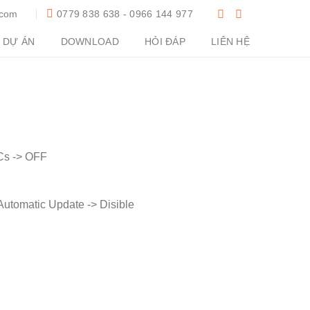
.com
0779 838 638 - 0966 144 977
DỰ ÁN
DOWNLOAD
HỎI ĐÁP
LIÊN HỆ
PCs -> OFF
utomatic Update -> Disible